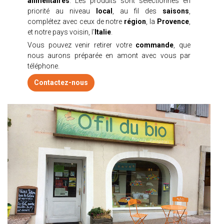
alimentaires
. Les produits sont sélectionnés en
priorité au niveau
local
, au fil des
saisons
,
du
du
du
du
du
complétez avec ceux de notre
région
, la
Provence
,
et notre pays voisin, l'
Italie
.
Vous pouvez venir retirer votre
commande
, que
nous aurons préparée en amont avec vous par
téléphone.
Contactez-nous