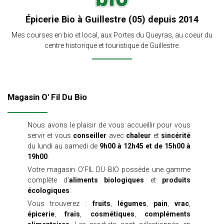
Épicerie Bio à Guillestre (05) depuis 2014
Mes courses en bio et local, aux Portes du Queyras, au coeur du
centre historique et touristique de Guillestre.
fil
fil
fil
fil
fil
Magasin O' Fil Du Bio
Nous avons le plaisir de vous accueillir pour vous
servir et vous
conseiller
avec
chaleur
et
sincérité
du lundi au samedi de
9h00 à 12h45 et de 15h00 à
19h00
.
Votre magasin O'FIL DU BIO possède une gamme
complète d'
aliments biologiques
et
produits
écologiques
.
Vous trouverez :
fruits
,
légumes
,
pain
,
vrac
,
épicerie
,
frais
,
cosmétiques
,
compléments