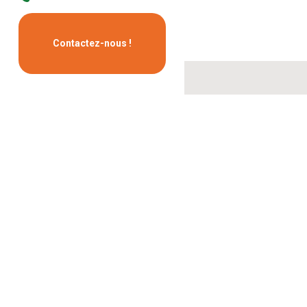
Contactez-nous !
Contacte
O' Fil Du Bio
Place du portail
Cité historique
05600 GUILLESTRE
Tél : 04 92 24 97 24
Contactez-nous
Suivez-n